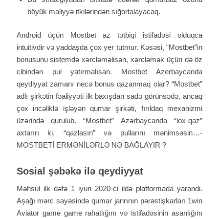
böyük maliyyə itkilərindən sığortalayacaq.
Android üçün Mostbet az tətbiqi istifadəsi olduqca
intuitivdir və yaddaşda çox yer tutmur. Kəsəsi, “Mostbet”in
bonusunu sistemdə xərcləməlisən, xərcləmək üçün də öz
cibindən pul yatırmalısan. Mostbet Azerbaycanda
qeydiyyat zamanı necə bonus qazanmaq olar? “Mostbet”
adlı şirkətin fəaliyyəti ilk baxışdan sadə görünsədə, ancaq
çox incəliklə işləyən qumar şirkəti, fırıldaq mexanizmi
üzərində qurulub. “Mostbet” Azərbaycanda “lox-qaz”
axtarırı ki, “qazlasın” və pullarını mənimsəsin…-
MOSTBETİ ERMƏNİLƏRLƏ NƏ BAĞLAYIR ?
Sosial şəbəkə ilə qeydiyyat
Məhsul ilk dəfə 1 iyun 2020-ci ildə platformada yarandi.
Aşağı mərc sayəsində qumar janrının pərəstişkarları 1win
Aviator game game rahatlığını və istifadəsinin asanlığını