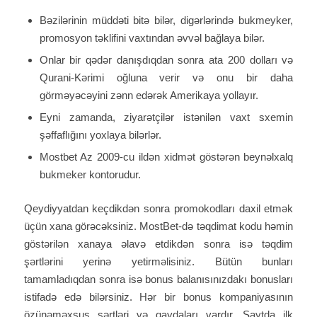
Bəzilərinin müddəti bitə bilər, digərlərində bukmeyker,
promosyon təklifini vaxtından əvvəl bağlaya bilər.
Onlar bir qədər danışdıqdan sonra ata 200 dolları və
Qurani-Kərimi oğluna verir və onu bir daha
görməyəcəyini zənn edərək Amerikaya yollayır.
Eyni zamanda, ziyarətçilər istənilən vaxt sxemin
şəffaflığını yoxlaya bilərlər.
Mostbet Az 2009-cu ildən xidmət göstərən beynəlxalq
bukmeker kontorudur.
Qeydiyyatdan keçdikdən sonra promokodları daxil etmək
üçün xana görəcəksiniz. MostBet-də təqdimat kodu həmin
göstərilən xanaya əlavə etdikdən sonra isə təqdim
şərtlərini yerinə yetirməlisiniz. Bütün bunları
tamamladıqdan sonra isə bonus balanısınızdakı bonusları
istifadə edə bilərsiniz. Hər bir bonus kompaniyasının
özünəməxsus şərtləri və qaydaları vardır. Saytda ilk