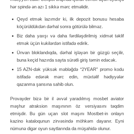
hər spində ən azı 1 sikkə mərc etməlidir.
Qeyd etmək lazımdır ki, ilk depozit bonusu hesaba
köçürüldükdən dərhal sonra götürülə bilməz.
Biz daha yaxşı və daha fərdiləşdirilmiş xidmət təklif
etmək üçün kukilərdən istifadə edirik.
Ünvan bloklandıqda, dərhal işləyən bir güzgü seçilir,
buna keçid hazırda sayta sürətli giriş təmin edəcək.
15 AZN-dək yüksək məbləğdə “2YEAR” promo kodu
istifadə edərək mərc edin, müxtəlif hədiyyələr
qazanma şansına sahib olun.
Provayder bizə bir il əvvəl yaradılmış mosbet aviator
məşhur atraksion maşınının öz versiyasını təqdim
etmişdir. Bu gün uçan slot maşını Mostbet-in onlayn
kazino kataloqunun zirvəsində möhkəm dayanır. Eyni
nümunə digər oyun saytlarında da müşahidə olunur.