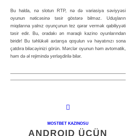
Bu halda, nə slotun RTP, nə də variasiya səviyyəsi
oyunun nəticəsinə təsir göstərə bilməz. Uduşların
miqdarına yalnız oyunçunun tez qərar vermək qabiliyyəti
təsir edir. Bu, oradakı ən maraqlı kazino oyunlarından
biridir! Bu təhlükəli axtarışa qoşulun və həyatınızı sona
çatdıra biləcəyinizi görün. Mərclər oyunun həm avtomatik,
həm də əl rejimində yerləşdirilə bilər.
MOSTBET KAZINOSU
ANDROID ÜÇÜN