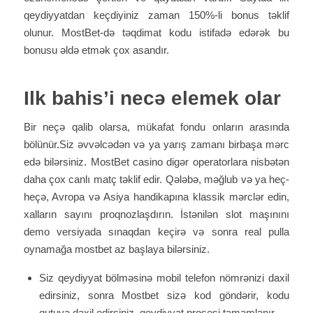
qeydiyyatdan keçdiyiniz zaman 150%-li bonus təklif
olunur. MostBet-də təqdimat kodu istifadə edərək bu
bonusu əldə etmək çox asandır.
Ilk bahis’i necə elemek olar
Bir neçə qalib olarsa, mükafat fondu onların arasında
bölünür.Siz əvvəlcədən və ya yarış zamanı birbaşa mərc
edə bilərsiniz. MostBet casino digər operatorlara nisbətən
daha çox canlı matç təklif edir. Qələbə, məğlub və ya heç-
heçə, Avropa və Asiya handikapına klassik mərclər edin,
xalların sayını proqnozlaşdırın. İstənilən slot maşınını
demo versiyada sınaqdan keçirə və sonra real pulla
oynamağa mostbet az başlaya bilərsiniz.
Siz qeydiyyat bölməsinə mobil telefon nömrənizi daxil
edirsiniz, sonra Mostbet sizə kod göndərir, kodu
qutuya daxil edirsiniz, qeydiyyat prosesi tamamlanır.