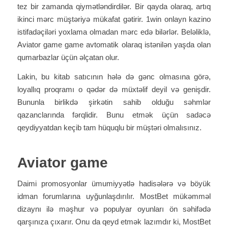
tez bir zamanda qiymətləndirdilər. Bir qayda olaraq, artıq
ikinci mərc müştəriyə mükafat gətirir. 1win onlayn kazino
istifadəçiləri yoxlama olmadan mərc edə bilərlər. Beləliklə,
Aviator game game avtomatik olaraq istənilən yaşda olan
qumarbazlar üçün əlçatan olur.
Lakin, bu kitab satıcının hələ də gənc olmasına görə,
loyallıq proqramı o qədər də müxtəlif deyil və genişdir.
Bununla birlikdə şirkətin sahib olduğu səhmlər
qazanclarında fərqlidir. Bunu etmək üçün sadəcə
qeydiyyatdan keçib tam hüquqlu bir müştəri olmalısınız.
Aviator game
Daimi promosyonlar ümumiyyətlə hadisələrə və böyük
idman forumlarına uyğunlaşdırılır. MostBet mükəmməl
dizaynı ilə məşhur və populyar oyunları ön səhifədə
qarşınıza çıxarır. Onu da qeyd etmək lazımdır ki, MostBet