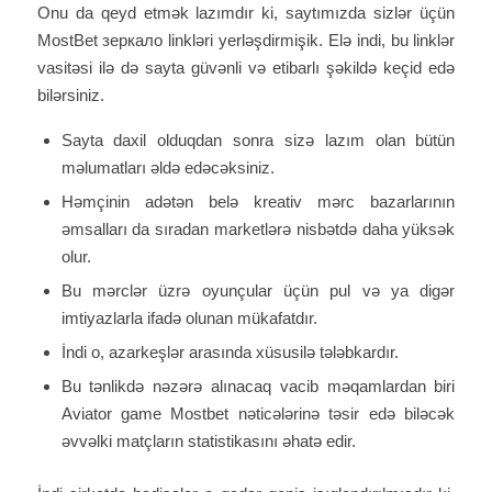
Onu da qeyd etmək lazımdır ki, saytımızda sizlər üçün
MostBet зеркало linkləri yerləşdirmişik. Elə indi, bu linklər
vasitəsi ilə də sayta güvənli və etibarlı şəkildə keçid edə
bilərsiniz.
Sayta daxil olduqdan sonra sizə lazım olan bütün
məlumatları əldə edəcəksiniz.
Həmçinin adətən belə kreativ mərc bazarlarının
əmsalları da sıradan marketlərə nisbətdə daha yüksək
olur.
Bu mərclər üzrə oyunçular üçün pul və ya digər
imtiyazlarla ifadə olunan mükafatdır.
İndi o, azarkeşlər arasında xüsusilə tələbkardır.
Bu tənlikdə nəzərə alınacaq vacib məqamlardan biri
Aviator game Mostbet nəticələrinə təsir edə biləcək
əvvəlki matçların statistikasını əhatə edir.