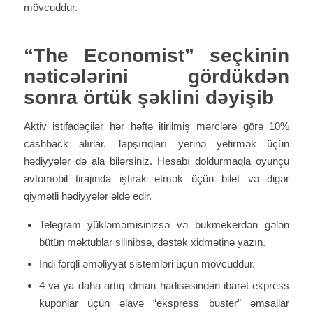
mövcuddur.
“The Economist” seçkinin
nəticələrini gördükdən
sonra örtük şəklini dəyişib
Aktiv istifadəçilər hər həftə itirilmiş mərclərə görə 10%
cashback alırlar. Tapşırıqları yerinə yetirmək üçün
hədiyyələr də ala bilərsiniz. Hesabı doldurmaqla oyunçu
avtomobil tirajında ​​iştirak etmək üçün bilet və digər
qiymətli hədiyyələr əldə edir.
Telegram yükləməmisinizsə və bukmekerdən gələn
bütün məktublar silinibsə, dəstək xidmətinə yazın.
İndi fərqli əməliyyat sistemləri üçün mövcuddur.
4 və ya daha artıq idman hadisəsindən ibarət ekpress
kuponlar üçün əlavə “ekspress buster” əmsallar