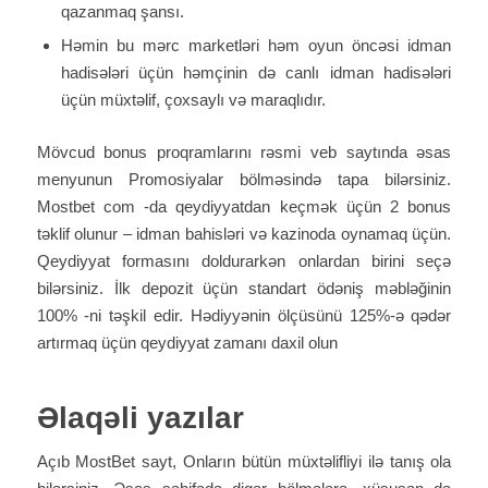
qazanmaq şansı.
Həmin bu mərc marketləri həm oyun öncəsi idman
hadisələri üçün həmçinin də canlı idman hadisələri
üçün müxtəlif, çoxsaylı və maraqlıdır.
Mövcud bonus proqramlarını rəsmi veb saytında əsas
menyunun Promosiyalar bölməsində tapa bilərsiniz.
Mostbet com -da qeydiyyatdan keçmək üçün 2 bonus
təklif olunur – idman bahisləri və kazinoda oynamaq üçün.
Qeydiyyat formasını doldurarkən onlardan birini seçə
bilərsiniz. İlk depozit üçün standart ödəniş məbləğinin
100% -ni təşkil edir. Hədiyyənin ölçüsünü 125%-ə qədər
artırmaq üçün qeydiyyat zamanı daxil olun
Əlaqəli yazılar
Açıb MostBet sayt, Onların bütün müxtəlifliyi ilə tanış ola