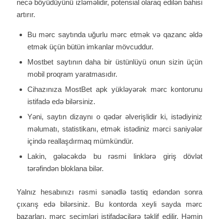
necə böyüdüyünü izləməlidir, potensial olaraq edilən bahisi
artırır.
Bu mərc saytında uğurlu mərc etmək və qazanc əldə
etmək üçün bütün imkanlar mövcuddur.
Mostbet saytının daha bir üstünlüyü onun sizin üçün
mobil proqram yaratmasıdır.
Cihazınıza MostBet apk yükləyərək mərc kontorunu
istifadə edə bilərsiniz.
Yəni, saytın dizaynı o qədər əlverişlidir ki, istədiyiniz
məlumatı, statistikanı, etmək istədiniz mərci saniyələr
içində reallaşdırmaq mümkündür.
Lakin, gələcəkdə bu rəsmi linklərə giriş dövlət
tərəfindən bloklana bilər.
Yalnız hesabınızı rəsmi sənədlə təstiq edəndən sonra
çıxarış edə bilərsiniz. Bu kontorda xeyli sayda mərc
bazarları, mərc seçimləri istifadəçilərə təklif edilir. Həmin