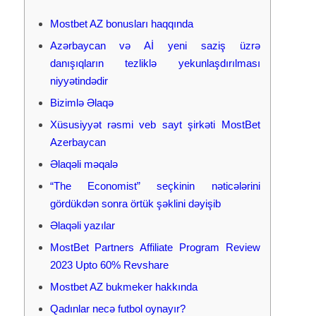
Mostbet AZ bonusları haqqında
Azərbaycan və Aİ yeni saziş üzrə
danışıqların tezliklə yekunlaşdırılması
niyyətindədir
Bizimlə Əlaqə
Xüsusiyyət rəsmi veb sayt şirkəti MostBet
Azerbaycan
Əlaqəli məqalə
“The Economist” seçkinin nəticələrini
gördükdən sonra örtük şəklini dəyişib
Əlaqəli yazılar
MostBet Partners Affiliate Program Review
2023 Upto 60% Revshare
Mostbet AZ bukmeker hakkında
Qadınlar necə futbol oynayır?