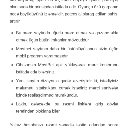
olan sadə bir prinsipdən istifadə edir. Oyunçu özü çarpanın
necə böyüdüyünü izləməlidir, potensial olaraq edilən bahisi
artırır.
Bu mərc saytında uğurlu mərc etmək və qazanc əldə
etmək üçün bütün imkanlar mövcuddur.
Mostbet saytının daha bir üstünlüyü onun sizin üçün
mobil proqram yaratmasıdır.
Cihazınıza MostBet apk yükləyərək mərc kontorunu
istifadə edə bilərsiniz.
Yəni, saytın dizaynı o qədər əlverişlidir ki, istədiyiniz
məlumatı, statistikanı, etmək istədiniz mərci saniyələr
içində reallaşdırmaq mümkündür.
Lakin, gələcəkdə bu rəsmi linklərə giriş dövlət
tərəfindən bloklana bilər.
Yalnız hesabınızı rəsmi sənədlə təstiq edəndən sonra