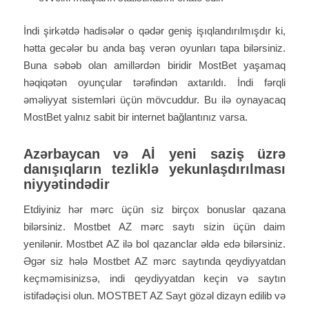
İndi şirkətdə hadisələr o qədər geniş işıqlandırılmışdır ki,
hətta gecələr bu anda baş verən oyunları tapa bilərsiniz.
Buna səbəb olan amillərdən biridir MostBet yaşamaq
həqiqətən oyunçular tərəfindən axtarıldı. İndi fərqli
əməliyyat sistemləri üçün mövcuddur. Bu ilə oynayacaq
MostBet yalnız sabit bir internet bağlantınız varsa.
Azərbaycan və Aİ yeni saziş üzrə
danışıqların tezliklə yekunlaşdırılması
niyyətindədir
Etdiyiniz hər mərc üçün siz birçox bonuslar qazana
bilərsiniz. Mostbet AZ mərc saytı sizin üçün daim
yenilənir. Mostbet AZ ilə bol qazanclar əldə edə bilərsiniz.
Əgər siz hələ Mostbet AZ mərc saytında qeydiyyatdan
keçməmisinizsə, indi qeydiyyatdan keçin və saytın
istifadəçisi olun. MOSTBET AZ Sayt gözəl dizayn edilib və