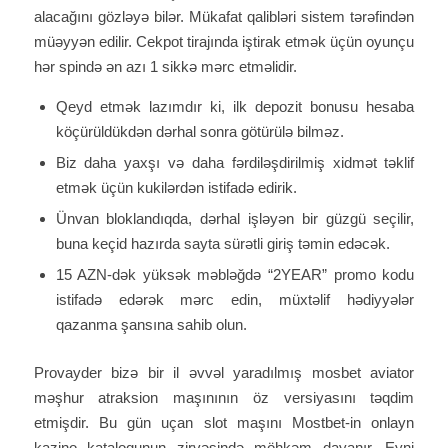
alacağını gözləyə bilər. Mükafat qalibləri sistem tərəfindən
müəyyən edilir. Cekpot tirajında ​​iştirak etmək üçün oyunçu
hər spində ən azı 1 sikkə mərc etməlidir.
Qeyd etmək lazımdır ki, ilk depozit bonusu hesaba
köçürüldükdən dərhal sonra götürülə bilməz.
Biz daha yaxşı və daha fərdiləşdirilmiş xidmət təklif
etmək üçün kukilərdən istifadə edirik.
Ünvan bloklandıqda, dərhal işləyən bir güzgü seçilir,
buna keçid hazırda sayta sürətli giriş təmin edəcək.
15 AZN-dək yüksək məbləğdə “2YEAR” promo kodu
istifadə edərək mərc edin, müxtəlif hədiyyələr
qazanma şansına sahib olun.
Provayder bizə bir il əvvəl yaradılmış mosbet aviator
məşhur atraksion maşınının öz versiyasını təqdim
etmişdir. Bu gün uçan slot maşını Mostbet-in onlayn
kazino kataloqunun zirvəsində möhkəm dayanır. Eyni