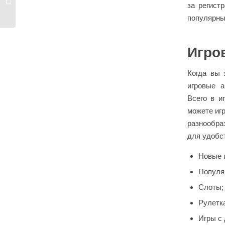
за регист
benefits of femdom chat online
популярны
Игро
Когда вы 
игровые а
Всего в и
можете игр
разнообра
для удобс
Новые 
Популя
Слоты;
Рулетк
Игры с