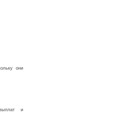
кольку они
выплат и