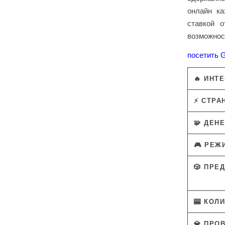
онлайн ка
ставкой о
возможност
посетить 
🔥 ИНТ
⚡ СТРА
🧩 ДЕН
🎮 РЕЖ
🎲 ПРЕ
🎰 КОЛ
💎 ПРО