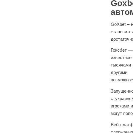
Goxb
авто
GoXbet – 
становитс
достаточно
Гоксбет —
известное
тысячами 
другими 
возможност
Запущенно
с украинс
игроками 
могут попо
Веб-платф
сдержанно