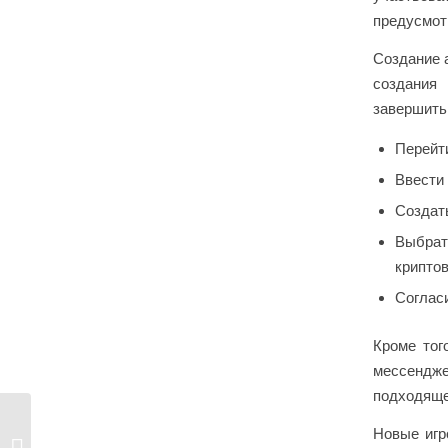
предусмот
Создание 
создания
завершить
Перейти
Ввести
Создать
Выбра
криптов
Соглас
Кроме тог
мессендж
подходяще
Новые игр
Start chatting now and luxuriate in the