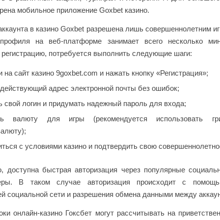
рена мобильное приложение Goxbet казино.
аккаунта в казино Goxbet разрешена лишь совершеннолетним иг
 профиля на веб-платформе занимает всего несколько мин
 регистрацию, потребуется выполнить следующие шаги:
 на сайт казино 9goxbet.com и нажать кнопку «Регистрация»;
 действующий адрес электронной почты без ошибок;
 свой логин и придумать надежный пароль для входа;
ть валюту для игры (рекомендуется использовать г
алюту);
иться с условиями казино и подтвердить свою совершеннолетно
о, доступна быстрая авторизация через популярные социаль
еры. В таком случае авторизация происходит с помощ
й социальной сети и разрешения обмена данными между аккау
оки онлайн-казино Гоксбет могут рассчитывать на приветстве