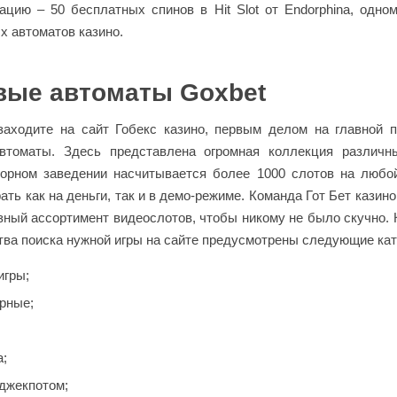
рацию – 50 бесплатных спинов в Hit Slot от Endorphina, одно
х автоматов казино.
вые автоматы Goxbet
заходите на сайт Гобекс казино, первым делом на главной 
втоматы. Здесь представлена огромная коллекция различн
горном заведении насчитывается более 1000 слотов на любо
ать как на деньги, так и в демо-режиме. Команда Гот Бет казин
зный ассортимент видеослотов, чтобы никому не было скучно. К
тва поиска нужной игры на сайте предусмотрены следующие кат
игры;
рные;
а;
 джекпотом;