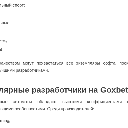
льный спорт;
ьные;
жек;
!
ачеством могут похвастаться все экземпляры софта, пос
учшими разработчиками.
лярные разработчики на Goxbet
овые автоматы обладают высокими коэффициентами 
ющими особенностями. Среди производителей:
ming;