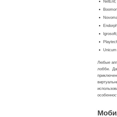
NetEnt;
Boomon
Novomat
Endorph
Igrosoft;
Playtec
Unicum 
Любые апп
лобби. Да
приключен
виртуальн
использов
особеннос
Моби